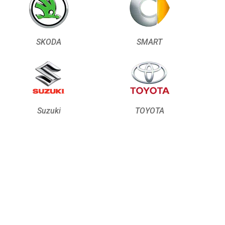
SKODA
SMART
Suzuki
TOYOTA