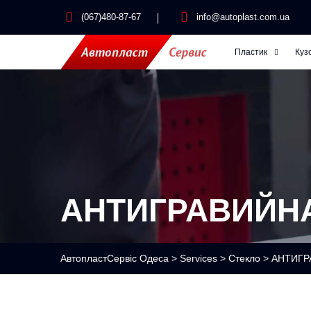
(067)480-87-67
info@autoplast.com.ua
Пластик
Куз
АНТИГРАВИЙН
АвтопластСервіс Одеса
>
Services
>
Стекло
>
АНТИГ