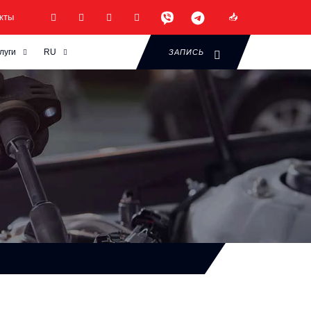
кты
луги
RU
ЗАПИСЬ