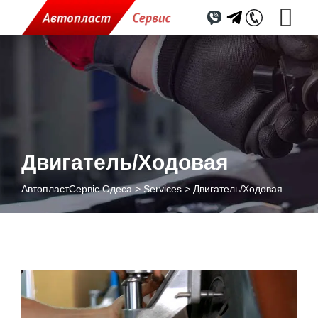
Двигатель/Ходовая
АвтопластСервіс Одеса
>
Services
>
Двигатель/Ходовая